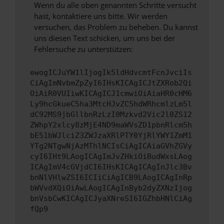
Wenn du alle oben genannten Schritte versucht
hast, kontaktiere uns bitte. Wir werden
versuchen, das Problem zu beheben. Du kannst
uns diesen Text schicken, um uns bei der
Fehlersuche zu unterstützen:
ewogICJuYW1lIjogIk5ldHdvcmtFcnJvciIs
CiAgImNvbmZpZyI6IHsKICAgICJtZXRob2Qi
OiAiR0VUIiwKICAgICJ1cmwiOiAiaHR0cHM6
Ly9hcGkueC5ha3MtcHJvZC5hdWRhcmlzLm5l
dC92MS9jbGllbnRzLzI0Mzkvd2Vic2l0ZS12
ZWhpY2xlcy8zMjE4ND9maWVsZD1pbnRlcm5h
bE51bWJlciZ3ZWJzaXRlPTY0YjRlYWY1ZmM1
YTg2NTgwNjAzMThlNCIsCiAgICAiaGVhZGVy
cyI6IHt9LAogICAgImJvZHkiOiBudWxsLAog
ICAgImV4cGVjdCI6IHsKICAgICAgInJlc3Bv
bnNlVHlwZSI6ICIiCiAgICB9LAogICAgInRp
bWVvdXQiOiAwLAogICAgInByb2dyZXNzIjog
bnVsbCwKICAgICJyaXNreSI6IGZhbHNlCiAg
fQp9