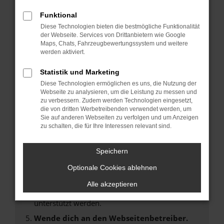
Laden andere Webseiten, zum Beispiel deine
Suchmaschine?
Funktional
Diese Technologien bieten die bestmögliche Funktionalität
Prüfe deine Browsererweiterungen.
der Webseite. Services von Drittanbietern wie Google
Manche Erweiterungen, wie Werbeblocker,
Maps, Chats, Fahrzeugbewertungssystem und weitere
können das Laden bestimmter Seiten
werden aktiviert.
verhindern. Funktioniert die Seite in einem
Statistik und Marketing
anderen Browser oder in einem privaten
Diese Technologien ermöglichen es uns, die Nutzung der
Fenster?
Webseite zu analysieren, um die Leistung zu messen und
Starte dein Gerät neu.
zu verbessern. Zudem werden Technologien eingesetzt,
die von dritten Werbetreibenden verwendet werden, um
Das kann manchmal helfen, vorübergehende
Sie auf anderen Webseiten zu verfolgen und um Anzeigen
Probleme zu beheben.
zu schalten, die für Ihre Interessen relevant sind.
Stelle sicher, dass dein Browser und dein
Betriebssystem auf dem neuesten Stand
Speichern
sind.
Optionale Cookies ablehnen
Veraltete Software birgt nicht nur ein
Sicherheitsrisiko, sondern kann auch dazu
Alle akzeptieren
führen, dass bestimmte Funktionen nicht mehr
unterstützt werden.
Wende dich an den Webseitenbetreiber.