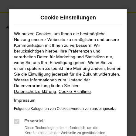
Zum
Hauptinhalt
Cookie Einstellungen
springen
Startseite
Fahrzeuge
Fahrzeugbestand
Wir nutzen Cookies, um Ihnen die bestmögliche
Nutzung unserer Webseite zu ermöglichen und unsere
Kommunikation mit Ihnen zu verbessern. Wir
berücksichtigen hierbei Ihre Präferenzen und
Fehler: Network
verarbeiten Daten für Marketing und Statistiken nur,
wenn Sie uns Ihre Einwilligung geben. Wenn Sie zu
Error
einem späteren Zeitpunkt Ihre Meinung ändern, können
Sie die Einwilligung jederzeit für die Zukunft widerrufen.
Weitere Informationen zum Umfang der
Datenverarbeitung finden Sie hier:
Beim Laden ist ein Fehler aufgetreten.
Datenschutzerklärung
,
Cookie-Richtlinie
.
Impressum
Hier sind ein paar Tipps, die dir helfen
Folgende Kategorien von Cookies werden von uns eingesetzt:
können:
Essentiell
Überprüfe deine Firewall und deine
Diese Technologien sind erforderlich, um die
Internetverbindung.
Kernfunktionalität der Webseite zu gewährleisten.