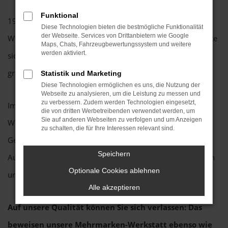
Funktional
1967 zog die Firma Opel Wilhelmsen mit Hans Dieter
Diese Technologien bieten die bestmögliche Funktionalität
der Webseite. Services von Drittanbietern wie Google
Wilhelmsen, dem Sohn des Gründers, an die B5 und konnte
Maps, Chats, Fahrzeugbewertungssystem und weitere
werden aktiviert.
sich schnell mit einer Tankstelle auf dem neuen,
großzügigen Firmengelände vergrößern.
Statistik und Marketing
Diese Technologien ermöglichen es uns, die Nutzung der
Webseite zu analysieren, um die Leistung zu messen und
zu verbessern. Zudem werden Technologien eingesetzt,
Im Jahr 1990 trat sein Sohn, der heutige Inhaber Arno
die von dritten Werbetreibenden verwendet werden, um
Sie auf anderen Webseiten zu verfolgen und um Anzeigen
Wilhelmsen, in die Firma ein und übernahm 1997 die
zu schalten, die für Ihre Interessen relevant sind.
Geschäftsführung. Anfang 1998 gründete er „Wilhelmsen
Speichern
AutoMix“, welche 2002 mit „Opel Wilhelmsen“ fusionierten
Optionale Cookies ablehnen
und zur „Wilhelmsen AutoMix GmbH“ wurde.
Alle akzeptieren
Auf unsere Qualität können Sie sich verlassen: Das
beweisen unsere Mehrmarken-Werkstatt ebenso wie