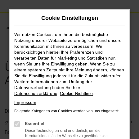
Zum
Hauptinhalt
Cookie Einstellungen
springen
Startseite
Unternehmen
Über uns
Wir nutzen Cookies, um Ihnen die bestmögliche
Nutzung unserer Webseite zu ermöglichen und unsere
Kommunikation mit Ihnen zu verbessern. Wir
berücksichtigen hierbei Ihre Präferenzen und
verarbeiten Daten für Marketing und Statistiken nur,
ÜBER WILHELMSEN
wenn Sie uns Ihre Einwilligung geben. Wenn Sie zu
einem späteren Zeitpunkt Ihre Meinung ändern, können
AUTOMIX
Sie die Einwilligung jederzeit für die Zukunft widerrufen.
Weitere Informationen zum Umfang der
Datenverarbeitung finden Sie hier:
Datenschutzerklärung
,
Cookie-Richtlinie
.
Impressum
Die Firma wurde 1925 von Hans Wilhelmsen in Sande
Folgende Kategorien von Cookies werden von uns eingesetzt:
gegründet und fing mit dem Verkauf und der Reparatur von
Essentiell
Diese Technologien sind erforderlich, um die
Fahrrädern und Motorrädern an.
Kernfunktionalität der Webseite zu gewährleisten.