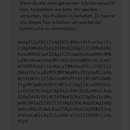
Wenn du alle oben genannten Schritte versucht
hast, kontaktiere uns bitte. Wir werden
versuchen, das Problem zu beheben. Du kannst
uns diesen Text schicken, um uns bei der
Fehlersuche zu unterstützen:
ewogICJuYW1lIjogIk5ldHdvcmtFcnJvciIs
CiAgImNvbmZpZyI6IHsKICAgICJtZXRob2Qi
OiAiR0VUIiwKICAgICJ1cmwiOiAiaHR0cHM6
Ly9hcGkueC5ha3MtcHJvZC5hdWRhcmlzLm5l
dC92MS9jbGllbnRzLzI0Mzkvd2Vic2l0ZS12
ZWhpY2xlcy8zMTE2MT9maWVsZD1pbnRlcm5h
bE51bWJlciZ3ZWJzaXRlPTY0YjRlYWY1ZmM1
YTg2NTgwNjAzMThlNCIsCiAgICAiaGVhZGVy
cyI6IHt9LAogICAgImJvZHkiOiBudWxsLAog
ICAgImV4cGVjdCI6IHsKICAgICAgInJlc3Bv
bnNlVHlwZSI6ICIiCiAgICB9LAogICAgInRp
bWVvdXQiOiAwLAogICAgInByb2dyZXNzIjog
bnVsbCwKICAgICJyaXNreSI6IGZhbHNlCiAg
fQp9