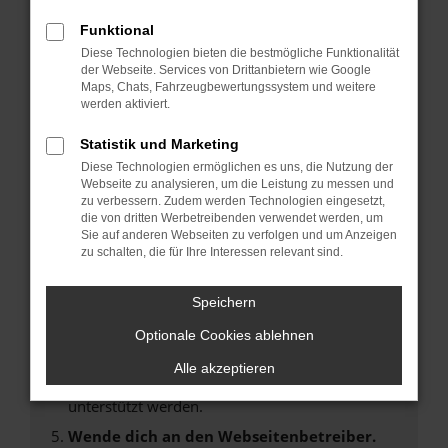
Laden andere Webseiten, zum Beispiel deine
Suchmaschine?
Funktional
Diese Technologien bieten die bestmögliche Funktionalität
Prüfe deine Browsererweiterungen.
der Webseite. Services von Drittanbietern wie Google
Manche Erweiterungen, wie Werbeblocker,
Maps, Chats, Fahrzeugbewertungssystem und weitere
können das Laden bestimmter Seiten
werden aktiviert.
verhindern. Funktioniert die Seite in einem
Statistik und Marketing
anderen Browser oder in einem privaten
Diese Technologien ermöglichen es uns, die Nutzung der
Fenster?
Webseite zu analysieren, um die Leistung zu messen und
Starte dein Gerät neu.
zu verbessern. Zudem werden Technologien eingesetzt,
die von dritten Werbetreibenden verwendet werden, um
Das kann manchmal helfen, vorübergehende
Sie auf anderen Webseiten zu verfolgen und um Anzeigen
Probleme zu beheben.
zu schalten, die für Ihre Interessen relevant sind.
Stelle sicher, dass dein Browser und dein
Betriebssystem auf dem neuesten Stand
Speichern
sind.
Optionale Cookies ablehnen
Veraltete Software birgt nicht nur ein
Sicherheitsrisiko, sondern kann auch dazu
Alle akzeptieren
führen, dass bestimmte Funktionen nicht mehr
unterstützt werden.
Wende dich an den Webseitenbetreiber.