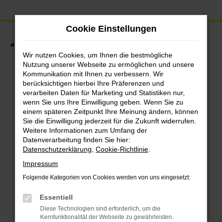
Zum
Hauptinhalt
Cookie Einstellungen
springen
Startseite
Fahrzeuge
Fahrzeugbestand
Wir nutzen Cookies, um Ihnen die bestmögliche
Nutzung unserer Webseite zu ermöglichen und unsere
Kommunikation mit Ihnen zu verbessern. Wir
berücksichtigen hierbei Ihre Präferenzen und
Fehler: Network
verarbeiten Daten für Marketing und Statistiken nur,
wenn Sie uns Ihre Einwilligung geben. Wenn Sie zu
Error
einem späteren Zeitpunkt Ihre Meinung ändern, können
Sie die Einwilligung jederzeit für die Zukunft widerrufen.
Weitere Informationen zum Umfang der
Datenverarbeitung finden Sie hier:
Beim Laden ist ein Fehler aufgetreten.
Datenschutzerklärung
,
Cookie-Richtlinie
.
Impressum
Hier sind ein paar Tipps, die dir helfen
Folgende Kategorien von Cookies werden von uns eingesetzt:
können:
Essentiell
Überprüfe deine Firewall und deine
Diese Technologien sind erforderlich, um die
Internetverbindung.
Kernfunktionalität der Webseite zu gewährleisten.