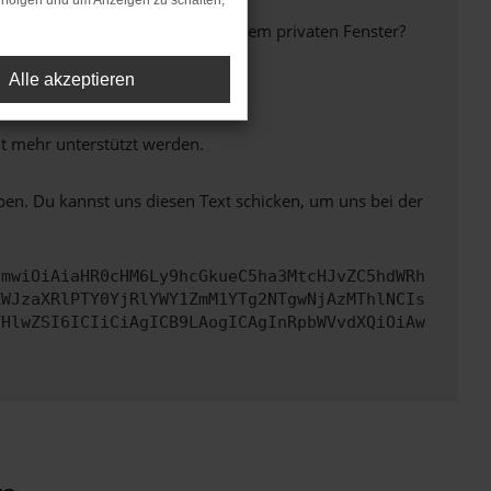
rfolgen und um Anzeigen zu schalten,
inem anderen Browser oder in einem privaten Fenster?
Alle akzeptieren
ht mehr unterstützt werden.
ben. Du kannst uns diesen Text schicken, um uns bei der
cmwiOiAiaHR0cHM6Ly9hcGkueC5ha3MtcHJvZC5hdWRh
ZWJzaXRlPTY0YjRlYWY1ZmM1YTg2NTgwNjAzMThlNCIs
VHlwZSI6ICIiCiAgICB9LAogICAgInRpbWVvdXQiOiAw