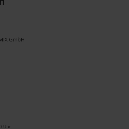
n
MIX GmbH
00 Uhr