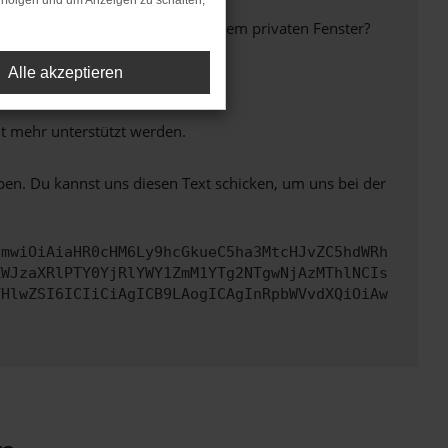
rfolgen und um Anzeigen zu schalten,
inem anderen Browser oder in einem privaten Fenster?
Alle akzeptieren
ht mehr unterstützt werden.
ben. Du kannst uns diesen Text schicken, um uns bei der
cmwiOiAiaHR0cHM6Ly9hcGkueC5ha3MtcHJvZC5hdWRh
ZWJzaXRlPTY0YjRlYWY1ZmM1YTg2NTgwNjAzMThlNCIs
VHlwZSI6ICIiCiAgICB9LAogICAgInRpbWVvdXQiOiAw