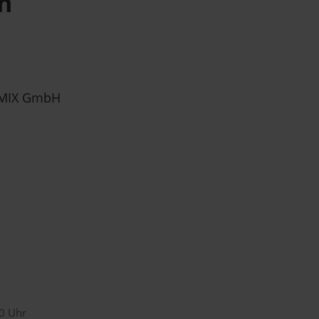
n
MIX GmbH
00 Uhr