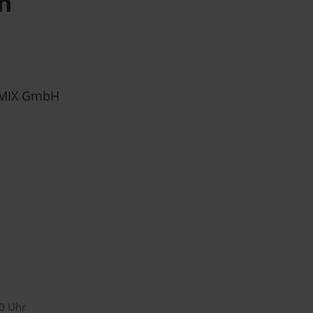
n
MIX GmbH
00 Uhr