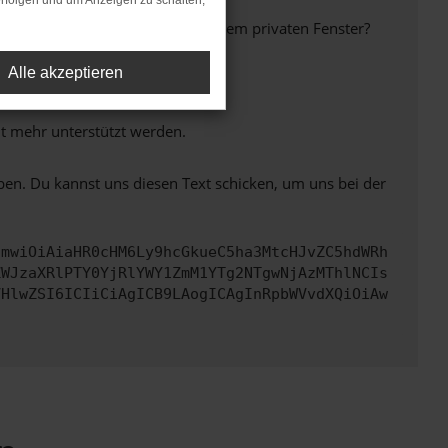
rfolgen und um Anzeigen zu schalten,
inem anderen Browser oder in einem privaten Fenster?
Alle akzeptieren
ht mehr unterstützt werden.
ben. Du kannst uns diesen Text schicken, um uns bei der
cmwiOiAiaHR0cHM6Ly9hcGkueC5ha3MtcHJvZC5hdWRh
ZWJzaXRlPTY0YjRlYWY1ZmM1YTg2NTgwNjAzMThlNCIs
VHlwZSI6ICIiCiAgICB9LAogICAgInRpbWVvdXQiOiAw