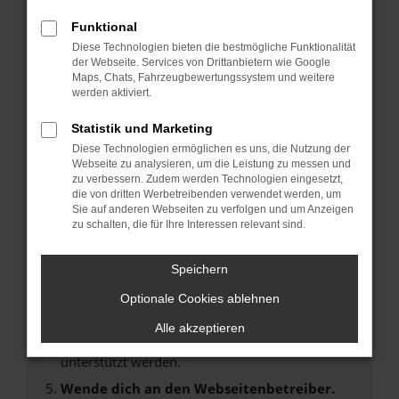
Laden andere Webseiten, zum Beispiel deine
Suchmaschine?
Funktional
Diese Technologien bieten die bestmögliche Funktionalität
Prüfe deine Browsererweiterungen.
der Webseite. Services von Drittanbietern wie Google
Manche Erweiterungen, wie Werbeblocker,
Maps, Chats, Fahrzeugbewertungssystem und weitere
können das Laden bestimmter Seiten
werden aktiviert.
verhindern. Funktioniert die Seite in einem
Statistik und Marketing
anderen Browser oder in einem privaten
Diese Technologien ermöglichen es uns, die Nutzung der
Fenster?
Webseite zu analysieren, um die Leistung zu messen und
Starte dein Gerät neu.
zu verbessern. Zudem werden Technologien eingesetzt,
die von dritten Werbetreibenden verwendet werden, um
Das kann manchmal helfen, vorübergehende
Sie auf anderen Webseiten zu verfolgen und um Anzeigen
Probleme zu beheben.
zu schalten, die für Ihre Interessen relevant sind.
Stelle sicher, dass dein Browser und dein
Betriebssystem auf dem neuesten Stand
Speichern
sind.
Optionale Cookies ablehnen
Veraltete Software birgt nicht nur ein
Sicherheitsrisiko, sondern kann auch dazu
Alle akzeptieren
führen, dass bestimmte Funktionen nicht mehr
unterstützt werden.
Wende dich an den Webseitenbetreiber.