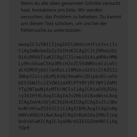
Wenn du alle oben genannten Schritte versucht
hast, kontaktiere uns bitte. Wir werden
versuchen, das Problem zu beheben. Du kannst
uns diesen Text schicken, um uns bei der
Fehlersuche zu unterstützen:
ewogICJuYW1lIjogIk5ldHdvcmtFcnJvciIs
CiAgImNvbmZpZyI6IHsKICAgICJtZXRob2Qi
OiAiR0VUIiwKICAgICJ1cmwiOiAiaHR0cHM6
Ly9hcGkueC5ha3MtcHJvZC5hdWRhcmlzLm5l
dC92MS9jbGllbnRzLzI0Mzkvd2Vic2l0ZS12
ZWhpY2xlcy8zMjA1Nj9maWVsZD1pbnRlcm5h
bE51bWJlciZ3ZWJzaXRlPTY0YjRlYWY1ZmM1
YTg2NTgwNjAzMThlNCIsCiAgICAiaGVhZGVy
cyI6IHt9LAogICAgImJvZHkiOiBudWxsLAog
ICAgImV4cGVjdCI6IHsKICAgICAgInJlc3Bv
bnNlVHlwZSI6ICIiCiAgICB9LAogICAgInRp
bWVvdXQiOiAwLAogICAgInByb2dyZXNzIjog
bnVsbCwKICAgICJyaXNreSI6IGZhbHNlCiAg
fQp9