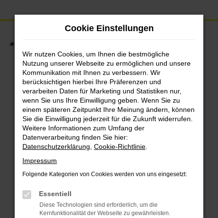
Zum
Hauptinhalt
Cookie Einstellungen
springen
Startseite
Fahrzeuge
Fahrzeugbestand
Wir nutzen Cookies, um Ihnen die bestmögliche
Nutzung unserer Webseite zu ermöglichen und unsere
Kommunikation mit Ihnen zu verbessern. Wir
berücksichtigen hierbei Ihre Präferenzen und
Fehler: Network
verarbeiten Daten für Marketing und Statistiken nur,
wenn Sie uns Ihre Einwilligung geben. Wenn Sie zu
Error
einem späteren Zeitpunkt Ihre Meinung ändern, können
Sie die Einwilligung jederzeit für die Zukunft widerrufen.
Weitere Informationen zum Umfang der
Datenverarbeitung finden Sie hier:
Beim Laden ist ein Fehler aufgetreten.
Datenschutzerklärung
,
Cookie-Richtlinie
.
Impressum
Hier sind ein paar Tipps, die dir helfen
Folgende Kategorien von Cookies werden von uns eingesetzt:
können:
Essentiell
Überprüfe deine Firewall und deine
Diese Technologien sind erforderlich, um die
Internetverbindung.
Kernfunktionalität der Webseite zu gewährleisten.